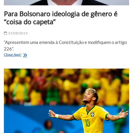
Para Bolsonaro ideologia de gênero é
“coisa do capeta”
11/08/2019
“Apresentem uma emenda à Constituição e modifiquem o artigo
226”.
Para
Clique Aqui!
Bolsonaro
ideologia
de
gênero
é
“coisa
do
capeta”