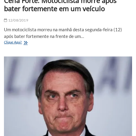
Cena Forte: Motociclista morre após
bater fortemente em um veículo
12/08/2019
Um motociclista morreu na manhã desta segunda-feira (12)
após bater fortemente na frente de um…
Cena
Clique Aqui!
Forte:
Motociclista
morre
após
bater
fortemente
em
um
veículo