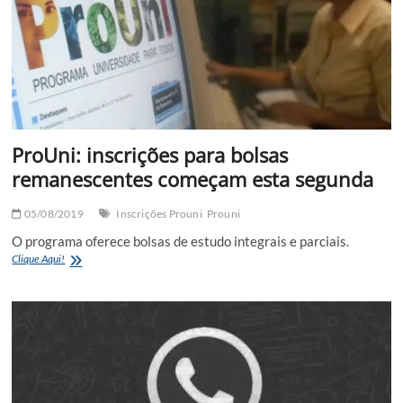
ProUni: inscrições para bolsas
remanescentes começam esta segunda
05/08/2019
Inscrições Prouni
Prouni
O programa oferece bolsas de estudo integrais e parciais.
ProUni:
Clique Aqui!
inscrições
para
bolsas
remanescentes
começam
esta
segunda