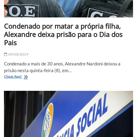
Condenado por matar a própria filha,
Alexandre deixa prisão para o Dia dos
Pais
09/08/2019
Condenado a mais de 30 anos, Alexandre Nardoni deixou a
prisão nesta quinta-feira (8), em…
Condenado
Clique Aqui!
por
matar
a
própria
filha,
Alexandre
deixa
prisão
para
o
Dia