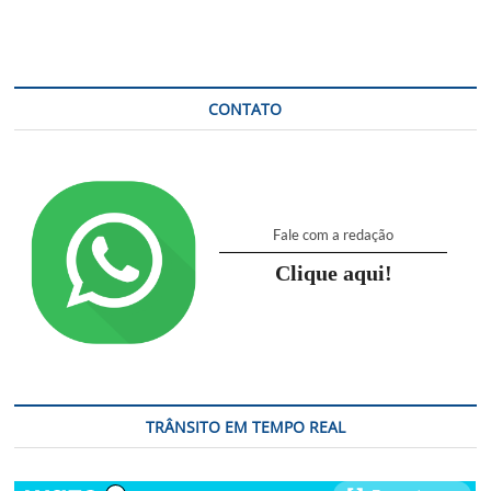
partir
de
hoje
(1)
CONTATO
Fale com a redação
Clique aqui!
TRÂNSITO EM TEMPO REAL