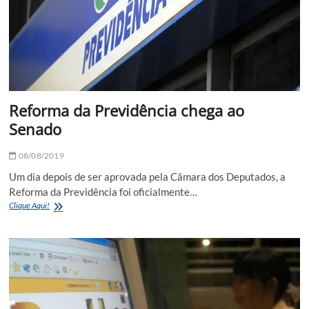
dos
Pais
Reforma da Previdência chega ao
Senado
08/08/2019
Um dia depois de ser aprovada pela Câmara dos Deputados, a
Reforma da Previdência foi oficialmente…
Reforma
Clique Aqui!
da
Previdência
chega
ao
Senado