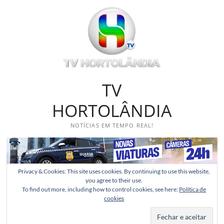
Skip
to
content
TV
HORTOLÂNDIA
NOTÍCIAS EM TEMPO REAL!
Privacy & Cookies: This site uses cookies. By continuing to use this website,
you agree to their use.
To find out more, including how to control cookies, see here:
Política de
cookies