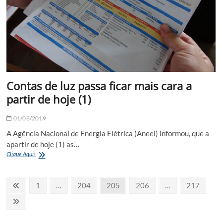
Contas de luz passa ficar mais cara a
partir de hoje (1)
01/08/2019
A Agência Nacional de Energia Elétrica (Aneel) informou, que a
apartir de hoje (1) as…
Contas
Clique Aqui!
de
luz
Navegação
passa
Previous
Page
Page
Page
Page
Page
1
…
204
205
206
…
217
ficar
page
por
mais
Next
cara
page
posts
a