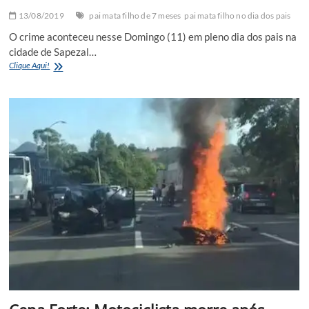
13/08/2019
pai mata filho de 7 meses
pai mata filho no dia dos pais
O crime aconteceu nesse Domingo (11) em pleno dia dos pais na
cidade de Sapezal…
Homem
Clique Aqui!
mata
filha
de
7
meses
em
pleno
dia
dos
pais