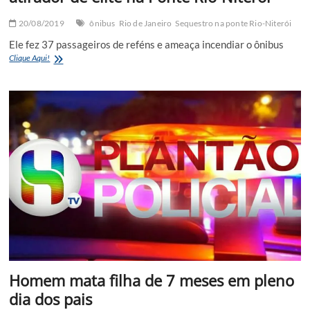
20/08/2019
ônibus
Rio de Janeiro
Sequestro na ponte Rio-Niterói
Ele fez 37 passageiros de reféns e ameaça incendiar o ônibus
Sequestrador
Clique Aqui!
de
ônibus
é
morto
por
atirador
de
elite
na
Ponte
Rio-
Niterói
Homem mata filha de 7 meses em pleno
dia dos pais