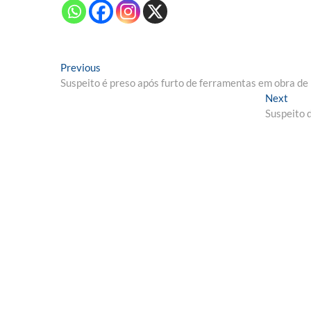
Navegação
Previous
Previous
post:
Suspeito é preso após furto de ferramentas em obra de
de
Next
Next
Post
post:
Suspeito 