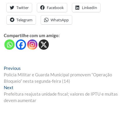
Twitter
Facebook
LinkedIn
Telegram
WhatsApp
Compartilhe com um amigo:
Navegação
Previous
Previous
post:
Polícia Militar e Guarda Municipal promovem “Operação
de
Bloqueio” nesta segunda-feira (14)
Post
Next
Next
post:
Prefeitura reajusta unidade fiscal; valores de IPTU e multas
devem aumentar