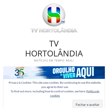
Skip
to
content
TV
HORTOLÂNDIA
NOTÍCIAS EM TEMPO REAL!
Privacy & Cookies: This site uses cookies. By continuing to use this website,
you agree to their use.
To find out more, including how to control cookies, see here:
Política de
cookies