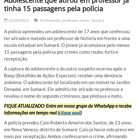
Adolescente que atirou em professor já
tinha 15 passagens pela polícia
22/08/2024
Hortolândia
professor morto
Sumaré
A polícia apreendeu um adolescente de 17 anos que confessou
ter atirado e matado um professor de história em frente a uma
escola estadual em Sumaré. O jovem já acumulava pelo menos
15 passagens pela polícia por crimes como roubo, furto e
receptação.
A captura do adolescente e do outro suspeito ocorreu após o
Baep (Batalhão de Ações Especiais) receber uma denúncia
anônima. O adolescente foi localizado em um imóvel no Jardim
Denadai, em Sumaré. Ele admitiu ter atirado no professor e
revelou o nome do segundo criminoso, que pilotava a moto.
FIQUE ATUALIZADO: Entre em nosso grupo do WhatsApp e receba
informações em tempo real (
clique aqui
)
A polícia prendeu Caio Roberto Amorim dos Santos, de 23 anos,
em Nova Veneza, distrito de Sumaré. Caio já havia sido preso em
maio por receptação. Ambos confessaram o crime, afirmando