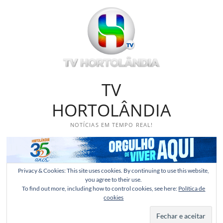
Skip
to
content
TV
HORTOLÂNDIA
NOTÍCIAS EM TEMPO REAL!
Privacy & Cookies: This site uses cookies. By continuing to use this website,
you agree to their use.
To find out more, including how to control cookies, see here:
Política de
cookies