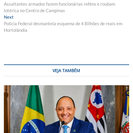
post:
Assaltantes armados fazem funcionárias reféns e roubam
de
lotérica no Centro de Campinas
Post
Next
Next
post:
Policia Federal desmantela esquema de 4 Bilhões de reais em
Hortolândia
VEJA TAMBÉM