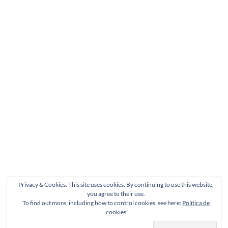
Privacy & Cookies: This site uses cookies. By continuing to use this website,
you agree to their use.
To find out more, including how to control cookies, see here:
Política de
cookies