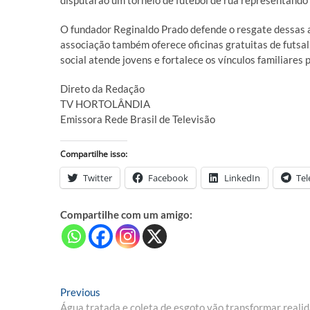
disputarão um torneio de futebol de rua representando
O fundador Reginaldo Prado defende o resgate dessas at
associação também oferece oficinas gratuitas de futsal,
social atende jovens e fortalece os vínculos familiares 
Direto da Redação
TV HORTOLÂNDIA
Emissora Rede Brasil de Televisão
Compartilhe isso:
Twitter
Facebook
LinkedIn
Te
Compartilhe com um amigo:
Navegação
Previous
Previous
post:
Água tratada e coleta de esgoto vão transformar real