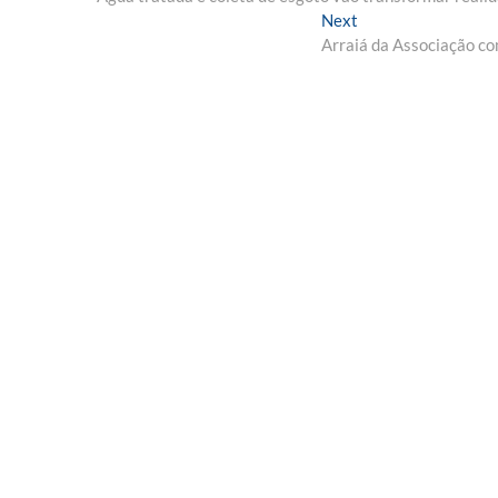
de
Next
Next
Post
post:
Arraiá da Associação co