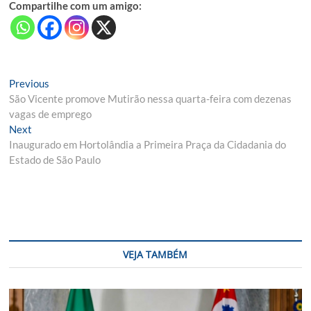
Compartilhe com um amigo:
Navegação
Previous
Previous
post:
São Vicente promove Mutirão nessa quarta-feira com dezenas
de
vagas de emprego
Post
Next
Next
post:
Inaugurado em Hortolândia a Primeira Praça da Cidadania do
Estado de São Paulo
VEJA TAMBÉM