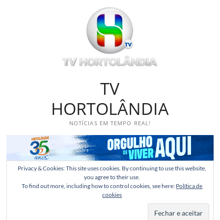
Skip
to
content
TV
HORTOLÂNDIA
NOTÍCIAS EM TEMPO REAL!
Privacy & Cookies: This site uses cookies. By continuing to use this website,
you agree to their use.
To find out more, including how to control cookies, see here:
Política de
cookies