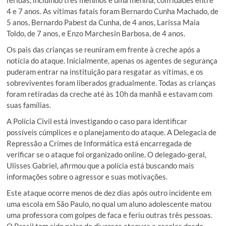
feridas, incluindo três meninos e uma menina, com idades entre
4 e 7 anos. As vítimas fatais foram Bernardo Cunha Machado, de
5 anos, Bernardo Pabest da Cunha, de 4 anos, Larissa Maia
Toldo, de 7 anos, e Enzo Marchesin Barbosa, de 4 anos.
Os pais das crianças se reuniram em frente à creche após a
notícia do ataque. Inicialmente, apenas os agentes de segurança
puderam entrar na instituição para resgatar as vítimas, e os
sobreviventes foram liberados gradualmente. Todas as crianças
foram retiradas da creche até às 10h da manhã e estavam com
suas famílias.
A Polícia Civil está investigando o caso para identificar
possíveis cúmplices e o planejamento do ataque. A Delegacia de
Repressão a Crimes de Informática está encarregada de
verificar se o ataque foi organizado online. O delegado-geral,
Ulisses Gabriel, afirmou que a polícia está buscando mais
informações sobre o agressor e suas motivações.
Este ataque ocorre menos de dez dias após outro incidente em
uma escola em São Paulo, no qual um aluno adolescente matou
uma professora com golpes de faca e feriu outras três pessoas.