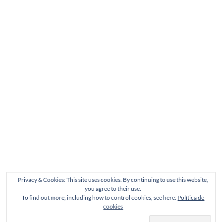
Privacy & Cookies: This site uses cookies. By continuing to use this website,
you agree to their use.
To find out more, including how to control cookies, see here:
Política de
cookies