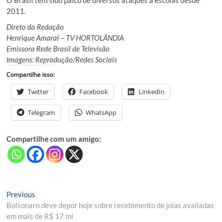
O Brasil tem sido palco de diversos ataques a escolas desde
2011.
Direto da Redação
Henrique Amaral – TV HORTOLÂNDIA
Emissora Rede Brasil de Televisão
Imagens: Reprodução/Redes Sociais
Compartilhe isso:
Twitter
Facebook
LinkedIn
Telegram
WhatsApp
Compartilhe com um amigo:
Navegação
Previous
Previous
post:
Bolsonaro deve depor hoje sobre recebimento de joias avaliadas
de
em mais de R$ 17 mi