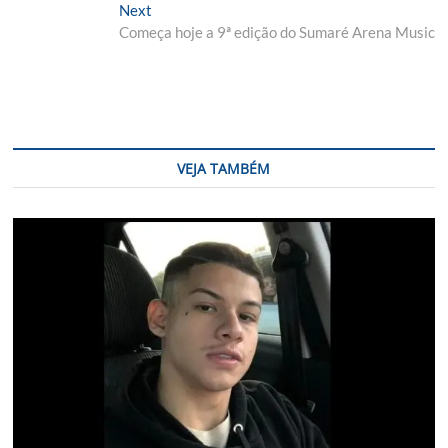
Post
Next
Next
post:
Começa hoje a 9ª edição do Sumaré Arena Music
VEJA TAMBÉM