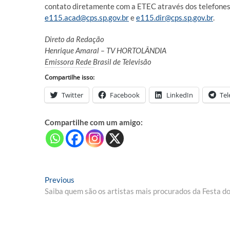
contato diretamente com a ETEC através dos telefones
e115.acad@cps.sp.gov.br
e
e115.dir@cps.sp.gov.br
.
Direto da Redação
Henrique Amaral – TV HORTOLÂNDIA
Emissora Rede Brasil de Televisão
Compartilhe isso:
Twitter
Facebook
LinkedIn
Te
Compartilhe com um amigo:
Navegação
Previous
Previous
post:
Saiba quem são os artistas mais procurados da Festa d
de
Post