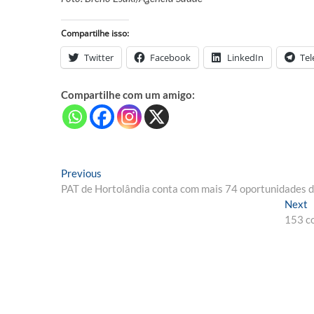
Compartilhe isso:
Twitter
Facebook
LinkedIn
Te
Compartilhe com um amigo:
Navegação
Previous
Previous
post:
PAT de Hortolândia conta com mais 74 oportunidades 
de
N
Next
Post
p
153 co