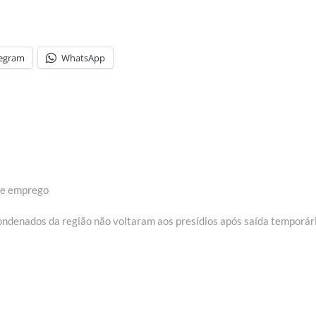
legram
WhatsApp
de emprego
ext
ost:
ndenados da região não voltaram aos presídios após saída temporár