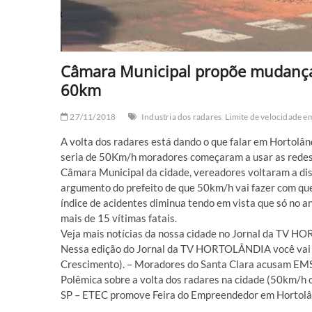
Câmara Municipal propõe mudança 
60km
27/11/2018
Industria dos radares
Limite de velocidade e
A volta dos radares está dando o que falar em Hortolâ
seria de 50Km/h moradores começaram a usar as redes
Câmara Municipal da cidade, vereadores voltaram a dis
argumento do prefeito de que 50km/h vai fazer com que
índice de acidentes diminua tendo em vista que só no 
mais de 15 vítimas fatais.
Veja mais notícias da nossa cidade no Jornal da TV
Nessa edição do Jornal da TV HORTOLÂNDIA você vai ve
Crescimento). – Moradores do Santa Clara acusam EMS 
Polêmica sobre a volta dos radares na cidade (50km/
SP – ETEC promove Feira do Empreendedor em Hortolâ