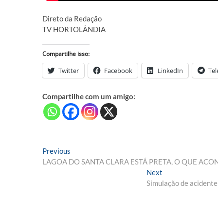
Direto da Redação
TV HORTOLÂNDIA
Compartilhe isso:
Twitter
Facebook
LinkedIn
Te
Compartilhe com um amigo:
Navegação
Previous
Previous
post:
LAGOA DO SANTA CLARA ESTÁ PRETA, O QUE ACO
de
Next
Next
Post
post:
Simulação de acidente