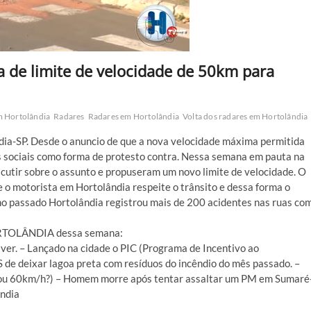
de limite de velocidade de 50km para
m Hortolândia
Radares
Radares em Hortolândia
Volta dos radares em Hortolândia
ndia-SP. Desde o anuncio de que a nova velocidade máxima permitida
 sociais como forma de protesto contra. Nessa semana em pauta na
cutir sobre o assunto e propuseram um novo limite de velocidade. O
 o motorista em Hortolândia respeite o trânsito e dessa forma o
ano passado Hortolândia registrou mais de 200 acidentes nas ruas co
 HORTOLÂNDIA dessa semana:
r. – Lançado na cidade o PIC (Programa de Incentivo ao
de deixar lagoa preta com resíduos do incêndio do mês passado. –
h ou 60km/h?) – Homem morre após tentar assaltar um PM em Sumaré
ndia