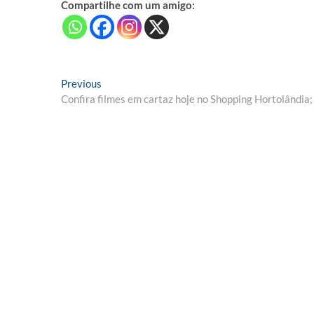
Compartilhe com um amigo:
Navegação
Previous
Previous
post:
Confira filmes em cartaz hoje no Shopping Hortolândia
de
Post