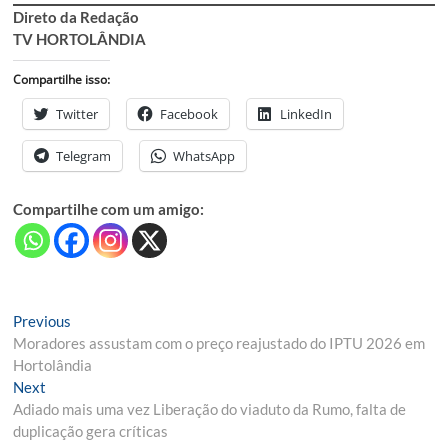
Direto da Redação
TV HORTOLÂNDIA
Compartilhe isso:
Twitter
Facebook
LinkedIn
Telegram
WhatsApp
Compartilhe com um amigo:
Navegação
Previous
Previous
post:
Moradores assustam com o preço reajustado do IPTU 2026 em
de
Hortolândia
Post
Next
Next
post:
Adiado mais uma vez Liberação do viaduto da Rumo, falta de
duplicação gera críticas