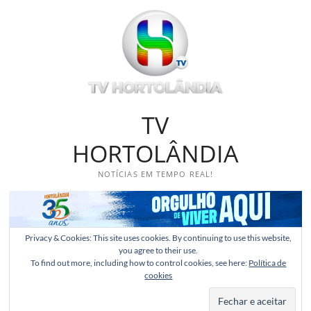
Skip
to
content
TV
HORTOLÂNDIA
NOTÍCIAS EM TEMPO REAL!
Privacy & Cookies: This site uses cookies. By continuing to use this website,
you agree to their use.
To find out more, including how to control cookies, see here:
Política de
cookies