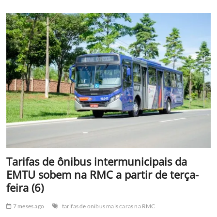
VOLTOU:
MASSA
FM
INVADE
CAMPINAS
E
REGIÃO
COM
FORÇA
TOTAL
EM
97.1
FM
Tarifas de ônibus intermunicipais da
EMTU sobem na RMC a partir de terça-
feira (6)
7 meses ago
tarifas de onibus mais caras na RMC