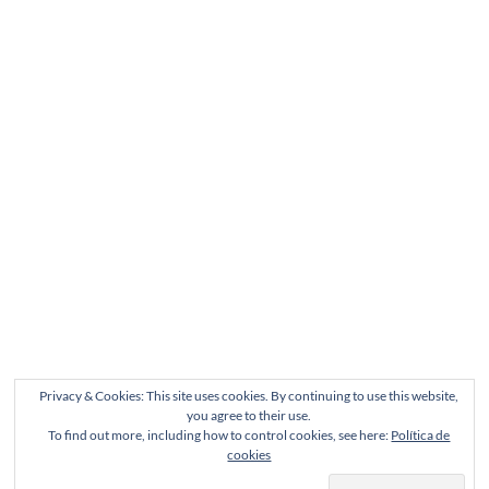
Privacy & Cookies: This site uses cookies. By continuing to use this website,
you agree to their use.
To find out more, including how to control cookies, see here:
Política de
cookies