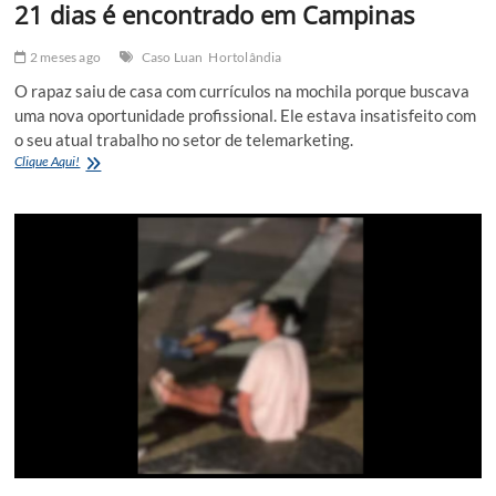
21 dias é encontrado em Campinas
2 meses ago
Caso Luan
Hortolândia
O rapaz saiu de casa com currículos na mochila porque buscava
uma nova oportunidade profissional. Ele estava insatisfeito com
o seu atual trabalho no setor de telemarketing.
Corpo
Clique Aqui!
de
jovem
Luan
desaparecido
há
21
dias
é
encontrado
em
Campinas