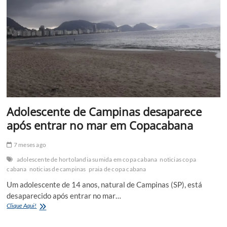
em
Hortolândia
no
início
de
2026
e
deve
impactar
a
cidade
Adolescente de Campinas desaparece
após entrar no mar em Copacabana
7 meses ago
adolescente de hortolandia sumida em copa cabana
noticias copa
cabana
noticias de campinas
praia de copa cabana
Um adolescente de 14 anos, natural de Campinas (SP), está
desaparecido após entrar no mar…
Adolescente
Clique Aqui!
de
Campinas