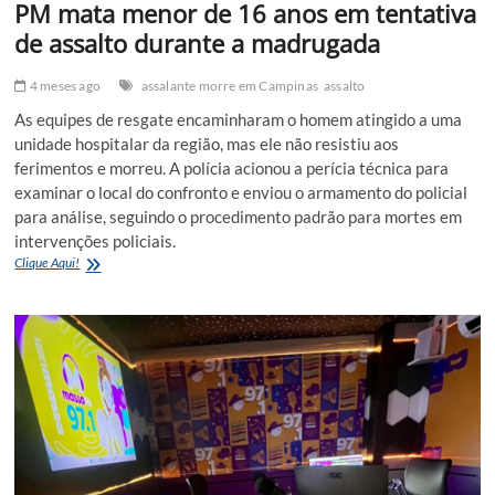
PM mata menor de 16 anos em tentativa
de assalto durante a madrugada
4 meses ago
assalante morre em Campinas
assalto
As equipes de resgate encaminharam o homem atingido a uma
unidade hospitalar da região, mas ele não resistiu aos
ferimentos e morreu. A polícia acionou a perícia técnica para
examinar o local do confronto e enviou o armamento do policial
para análise, seguindo o procedimento padrão para mortes em
intervenções policiais.
PM
Clique Aqui!
mata
menor
de
16
anos
em
tentativa
de
assalto
durante
a