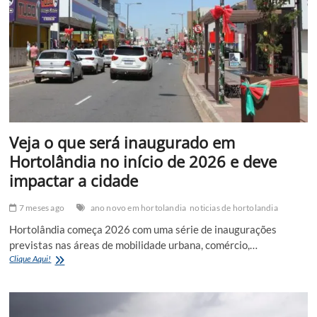
Mário
Covas,
em
Hortolândia
Veja o que será inaugurado em
Hortolândia no início de 2026 e deve
impactar a cidade
7 meses ago
ano novo em hortolandia
noticias de hortolandia
Hortolândia começa 2026 com uma série de inaugurações
previstas nas áreas de mobilidade urbana, comércio,…
Veja
Clique Aqui!
o
que
será
inaugurado