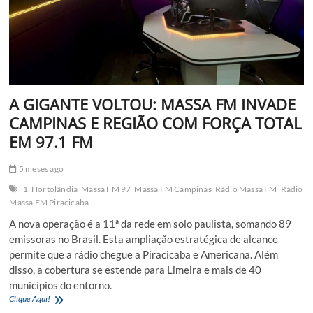
madrugada
A GIGANTE VOLTOU: MASSA FM INVADE
CAMPINAS E REGIÃO COM FORÇA TOTAL
EM 97.1 FM
5 meses ago
1
Hortolândia
Massa FM 97
Massa FM Campinas
Rádio Massa FM
Rádio
Massa FM Piracicaba
A nova operação é a 11ª da rede em solo paulista, somando 89
emissoras no Brasil. Esta ampliação estratégica de alcance
permite que a rádio chegue a Piracicaba e Americana. Além
disso, a cobertura se estende para Limeira e mais de 40
municípios do entorno.
A
Clique Aqui!
GIGANTE