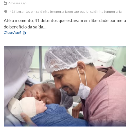
7 meses ago
41 flagrantes em saidinha temporaria em sao paulo
saidinha temporaria
Até o momento, 41 detentos que estavam em liberdade por meio
do benefício da saída…
Saída
Clique Aqui!
temporária
resulta
em
41
prisões
em
flagrante
no
estado
de
São
Paulo