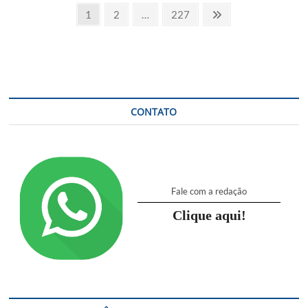
Navegação
desaparece
Page
Page
Page
Next
1
2
…
227
após
page
por
entrar
no
posts
mar
em
Copacabana
CONTATO
Fale com a redação
Clique aqui!