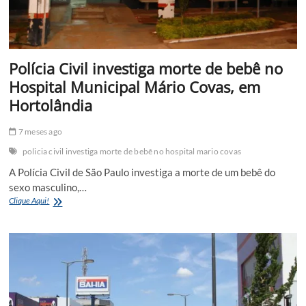
Polícia Civil investiga morte de bebê no
Hospital Municipal Mário Covas, em
Hortolândia
7 meses ago
policia civil investiga morte de bebê no hospital mario covas
A Polícia Civil de São Paulo investiga a morte de um bebê do
sexo masculino,…
Polícia
Clique Aqui!
Civil
investiga
morte
de
bebê
no
Hospital
Municipal