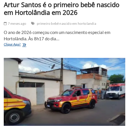
Artur Santos é o primeiro bebê nascido
em Hortolândia em 2026
7 meses ago
primeiro bebê nascido em hortolandia
O ano de 2026 começou com um nascimento especial em
Hortolândia. Às 8h17 do dia…
Artur
Clique Aqui!
Santos
é
o
primeiro
bebê
nascido
em
Hortolândia
em
2026