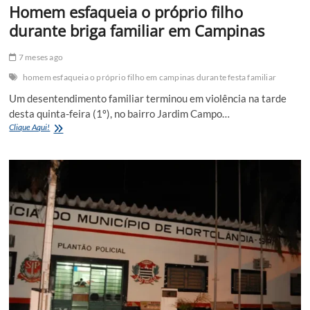
Homem esfaqueia o próprio filho
durante briga familiar em Campinas
7 meses ago
homem esfaqueia o próprio filho em campinas durante festa familiar
Um desentendimento familiar terminou em violência na tarde
desta quinta-feira (1º), no bairro Jardim Campo…
Homem
Clique Aqui!
esfaqueia
o
próprio
filho
durante
briga
familiar
em
Campinas