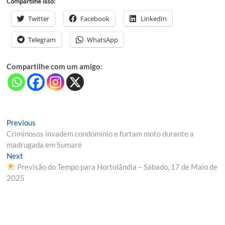
Compartilhe isso:
Twitter
Facebook
LinkedIn
Telegram
WhatsApp
Compartilhe com um amigo:
Navegação
Previous
Previous
post:
Criminosos invadem condomínio e furtam moto durante a
de
madrugada em Sumaré
Post
Next
Next
post:
Previsão do Tempo para Hortolândia – Sábado, 17 de Maio de
2025