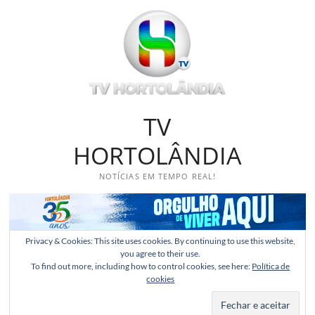
Skip
to
content
TV
HORTOLÂNDIA
NOTÍCIAS EM TEMPO REAL!
Privacy & Cookies: This site uses cookies. By continuing to use this website,
you agree to their use.
To find out more, including how to control cookies, see here:
Política de
cookies