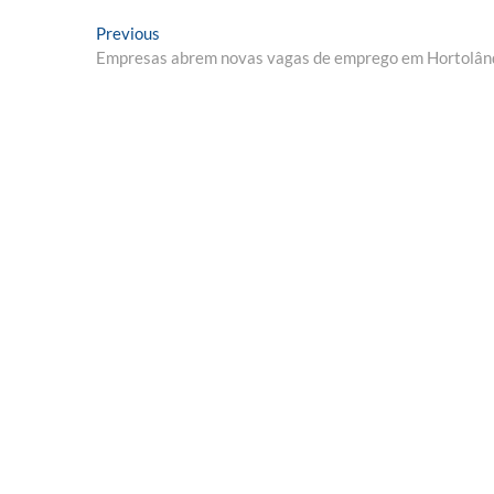
Navegação
Previous
Previous
post:
Empresas abrem novas vagas de emprego em Hortolând
de
Post