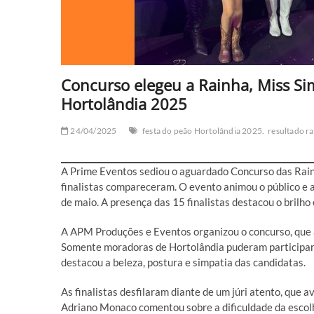
Concurso elegeu a Rainha, Miss Sim
Hortolândia 2025
24/04/2025
festa do peão Hortolândia 2025.
resultado r
A Prime Eventos sediou o aguardado Concurso das Rain
finalistas compareceram. O evento animou o público e a
de maio. A presença das 15 finalistas destacou o brilho 
A APM Produções e Eventos organizou o concurso, que a
Somente moradoras de Hortolândia puderam participar, f
destacou a beleza, postura e simpatia das candidatas.
As finalistas desfilaram diante de um júri atento, que 
Adriano Monaco comentou sobre a dificuldade da escolh