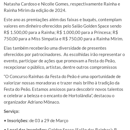
Natasha Cardoso e Nicolle Gomes, respectivamente Rainha e
Rainha Mirim da edição de 2024.
Este ano as premiações além das faixas e buquês, contemplam
valores em dinheiro oferecidos pelo Salão Golden Space sendo
R$ 1.500,00 para a Rainha; R$ 1.000,00 para a Princesa; R$
750,00 para a Miss Simpatia e R$ 750,00 para a Rainha Mirim.
Elas também receberão uma diversidade de presentes
oferecidos por patrocinadores. As escolhidas irão representar o
evento, participar de ações que promovam a Festa do Peão,
recepcionar o público, artistas, dentre outros compromissos
“O Concurso Rainhas da Festa do Peão é uma oportunidade de
valorizar nossas moradoras e trazer mais brilho à tradição da
Festa do Peão. Estamos ansiosos para descobrir novos talentos
e celebrar a beleza e o encanto de Hortolândia”, destacou o
organizador Adriano Mônaco.
Serviço:
•
Inscrições:
de 03 a 29 de Março
•
Local das inscrições:
Golden Space (Salão das Rainhas): R.