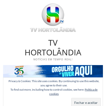
Skip
to
content
TV
HORTOLÂNDIA
NOTÍCIAS EM TEMPO REAL!
Privacy & Cookies: This site uses cookies. By continuing to use this website,
you agree to their use.
To find out more, including how to control cookies, see here:
Política de
cookies