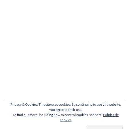
Privacy & Cookies: This site uses cookies. By continuing to use this website,
you agree to their use.
To find out more, including how to control cookies, see here:
Política de
cookies