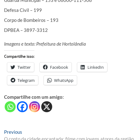
Guarda Municipal – 153 e 08000-111-508
Defesa Civil – 199
Corpo de Bombeiros – 193
DPBEA – 3897-3312
Imagens e texto: Prefeitura de Hortolândia
Compartilhe isso:
Twitter
Facebook
LinkedIn
Telegram
WhatsApp
Compartilhe com um amigo:
Navegação
Previous
Previous
post:
O conto da cidade encantada: filme com jovens atores da região