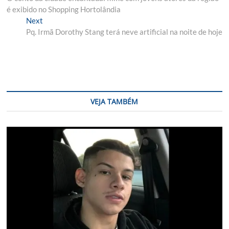
de
é exibido no Shopping Hortolândia
Post
Next
Next
post:
Pq. Irmã Dorothy Stang terá neve artificial na noite de hoje
VEJA TAMBÉM