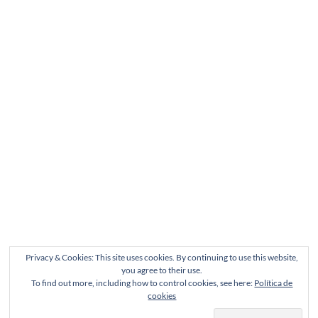
Privacy & Cookies: This site uses cookies. By continuing to use this website,
you agree to their use.
To find out more, including how to control cookies, see here:
Política de
cookies