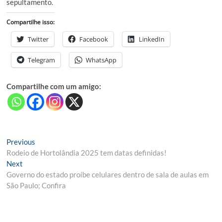
sepultamento.
Compartilhe isso:
Twitter
Facebook
LinkedIn
Telegram
WhatsApp
Compartilhe com um amigo:
Navegação
Previous
Previous
post:
Rodeio de Hortolândia 2025 tem datas definidas!
de
Next
Next
Post
post:
Governo do estado proíbe celulares dentro de sala de aulas em
São Paulo; Confira