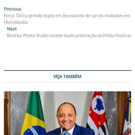
Navegação
Previous
Previous
post:
Força Tática prende dupla em desmanche de carros roubados em
de
Hortolândia
Post
Next
Next
post:
BenHur Photo Studio recebe dupla premiação no Mídia Festival
VEJA TAMBÉM