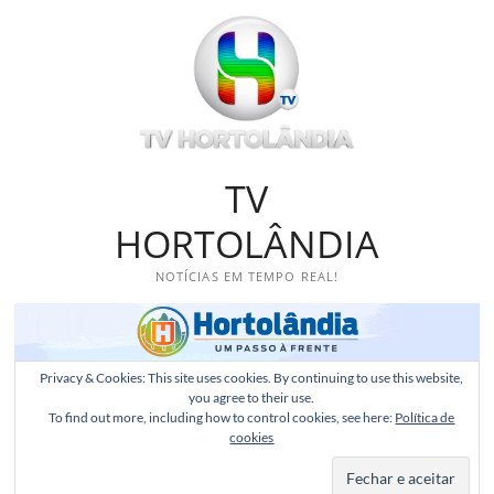
Skip
to
content
TV
HORTOLÂNDIA
NOTÍCIAS EM TEMPO REAL!
Privacy & Cookies: This site uses cookies. By continuing to use this website,
you agree to their use.
To find out more, including how to control cookies, see here:
Política de
cookies