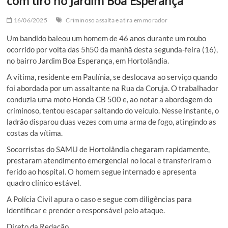
com tiro no Jardim Boa Esperança
16/06/2025
Criminoso assalta e atira em morador
Um bandido baleou um homem de 46 anos durante um roubo
ocorrido por volta das 5h50 da manhã desta segunda-feira (16),
no bairro Jardim Boa Esperança, em Hortolândia.
A vítima, residente em Paulínia, se deslocava ao serviço quando
foi abordada por um assaltante na Rua da Coruja. O trabalhador
conduzia uma moto Honda CB 500 e, ao notar a abordagem do
criminoso, tentou escapar saltando do veículo. Nesse instante, o
ladrão disparou duas vezes com uma arma de fogo, atingindo as
costas da vítima.
Socorristas do SAMU de Hortolândia chegaram rapidamente,
prestaram atendimento emergencial no local e transferiram o
ferido ao hospital. O homem segue internado e apresenta
quadro clínico estável.
A Polícia Civil apura o caso e segue com diligências para
identificar e prender o responsável pelo ataque.
Direto da Redação