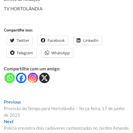
TV HORTOLÂNDIA
Compartilhe isso:
Twitter
Facebook
LinkedIn
Telegram
WhatsApp
Compartilhe com um amigo:
Navegação
Previous
Previous
post:
Previsão do Tempo para Hortolândia – Terça‑feira, 17 de junho
de
de 2025
Post
Next
Next
post:
Polícia encontra dois cadáveres carbonizados no Jardim Amanda