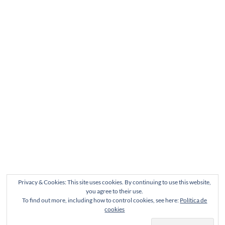
Privacy & Cookies: This site uses cookies. By continuing to use this website,
you agree to their use.
To find out more, including how to control cookies, see here:
Política de
cookies