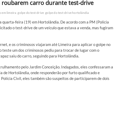
 roubarem carro durante test-drive
 em limeira
golpe do test-drive
golpe do test-drive hortolândia
a quarta-feira (19) em Hortolândia. De acordo com a PM (Polícia
licitado o test-drive de um veículo que estava a venda, mas fugiram
net, e os criminosos viajaram até Limeira para aplicar o golpe no
o teste um dos criminosos pediu para trocar de lugar com o
rapaz saiu do carro, seguindo para Hortolândia.
trulhamento pelo Jardim Conceição. Indagados, eles confessaram a
a de Hortolândia, onde responderão por furto qualificado e
Polícia Civil, eles também são suspeitos de participarem de dois