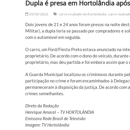
Dupla é presa em Hortolândia após
20/10/2022
carro roubado em hortolândia
carro roubado
Dois jovens de 21 e 24 anos foram presos na noite dest
Militar), a dupla teria se passado por compradores e so
com o automóvel em seguida.
O carro, um Ford/Fiesta Preto estava anunciado na inter
proprietário. De acordo com o dono do veículo, durante 
proprietário, mas deu partida e foi embora assim que o 
A Guarda Municipal localizou os criminosos durante pa
participação no crime e foram encaminhados à Delegaci
permaneceram à disposição da justiça. De acordo com a 
crimes semelhantes.
Direto da Redação
Henrique Amaral – TV HORTOLÂNDIA
Emissora Rede Brasil de Televisão
Imagem: TV Hortolândia