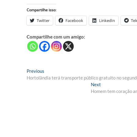
Compartilhe isso:
Twitter
Facebook
LinkedIn
Te
Compartilhe com um amigo:
Navegação
Previous
Previous
post:
Hortolândia terá transporte público gratuito no segund
de
Next
Next
Post
post:
Homem tem coração arra