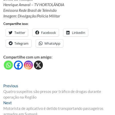
Henrique Amaral – TV HORTOLÂNDIA
Emissora Rede Brasil de Televisão
Imagem: Divulgação/Polícia Militar
Compartilhe isso:
Twitter
Facebook
LinkedIn
Telegram
WhatsApp
Compartilhe com um amigo:
Navegação
Previous
Previous
post:
Quatro suspeitos são presos por tráfico de drogas durante
de
operação na Região
Post
Next
Next
post:
Motorista de aplicativo é detido transportando passageiros
armados em Sumaré