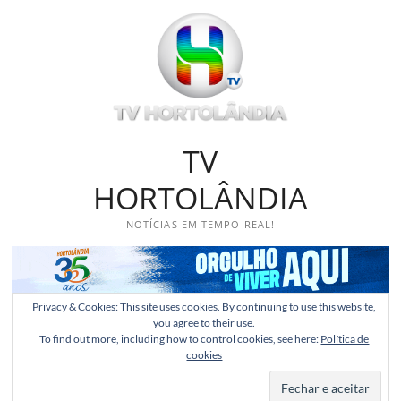
Skip
to
content
TV
HORTOLÂNDIA
NOTÍCIAS EM TEMPO REAL!
Privacy & Cookies: This site uses cookies. By continuing to use this website,
you agree to their use.
To find out more, including how to control cookies, see here:
Política de
cookies