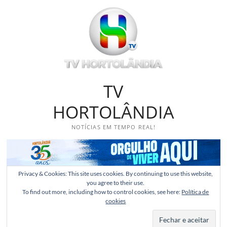
Skip
to
content
TV
HORTOLÂNDIA
NOTÍCIAS EM TEMPO REAL!
Privacy & Cookies: This site uses cookies. By continuing to use this website,
you agree to their use.
To find out more, including how to control cookies, see here:
Política de
cookies