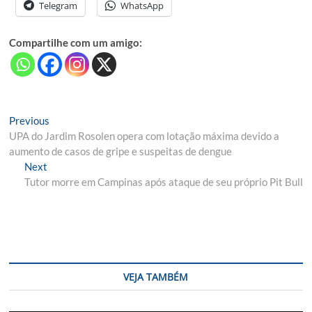
Telegram
WhatsApp
Compartilhe com um amigo:
Navegação
Previous
Previous
post:
UPA do Jardim Rosolen opera com lotação máxima devido a
de
aumento de casos de gripe e suspeitas de dengue
Post
Next
Next
post:
Tutor morre em Campinas após ataque de seu próprio Pit Bull
VEJA TAMBÉM