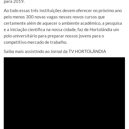
para 2019.
Ao todo essas três instituições devem oferecer no próximo ano
pelo menos 300 novas vagas nesses novos cursos que
certamente além de aquecer o ambiente acadêmico, a pesquisa
e a iniciação científica na nossa cidade, faz de Hortolândia um
polo universitário para preparar nossos jovens para o
competitivo mercado de trabalho.
Saiba mais assistindo ao Jornal da TV HORTOLÂNDIA