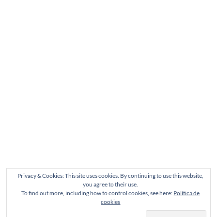
Privacy & Cookies: This site uses cookies. By continuing to use this website,
you agree to their use.
To find out more, including how to control cookies, see here:
Política de
cookies