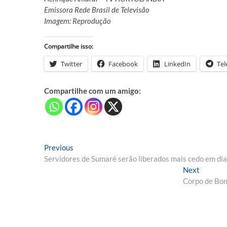
Emissora Rede Brasil de Televisão
Imagem: Reprodução
Compartilhe isso:
Twitter
Facebook
LinkedIn
Te
Compartilhe com um amigo:
Navegação
Previous
Previous
post:
Servidores de Sumaré serão liberados mais cedo em dia
de
Next
Next
Post
post:
Corpo de Bom