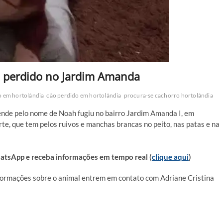
ro perdido no Jardim Amanda
o em hortolândia
cão perdido em hortolândia
procura-se cachorro hortolândia
ende pelo nome de Noah fugiu no bairro Jardim Amanda I, em
rte, que tem pelos ruivos e manchas brancas no peito, nas patas e na
sApp e receba informações em tempo real (
clique aqui
)
nformações sobre o animal entrem em contato com Adriane Cristina