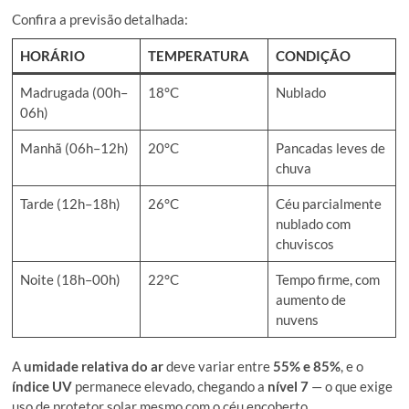
Confira a previsão detalhada:
HORÁRIO
TEMPERATURA
CONDIÇÃO
Madrugada (00h–
18°C
Nublado
06h)
Manhã (06h–12h)
20°C
Pancadas leves de
chuva
Tarde (12h–18h)
26°C
Céu parcialmente
nublado com
chuviscos
Noite (18h–00h)
22°C
Tempo firme, com
aumento de
nuvens
A
umidade relativa do ar
deve variar entre
55% e 85%
, e o
índice UV
permanece elevado, chegando a
nível 7
— o que exige
uso de protetor solar mesmo com o céu encoberto.