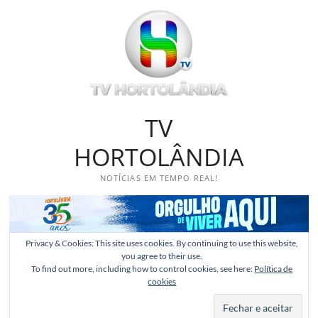
Skip
to
content
TV
HORTOLÂNDIA
NOTÍCIAS EM TEMPO REAL!
Privacy & Cookies: This site uses cookies. By continuing to use this website,
you agree to their use.
To find out more, including how to control cookies, see here:
Política de
cookies