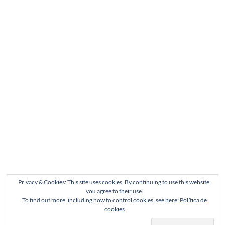
Privacy & Cookies: This site uses cookies. By continuing to use this website,
you agree to their use.
To find out more, including how to control cookies, see here:
Política de
cookies