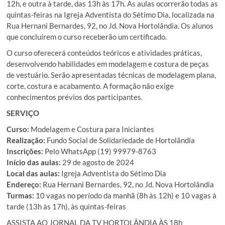
12h, e outra à tarde, das 13h às 17h. As aulas ocorrerão todas as
quintas-feiras na Igreja Adventista do Sétimo Dia, localizada na
Rua Hernani Bernardes, 92, no Jd. Nova Hortolândia. Os alunos
que concluírem o curso receberão um certificado.
O curso oferecerá conteúdos teóricos e atividades práticas,
desenvolvendo habilidades em modelagem e costura de peças
de vestuário. Serão apresentadas técnicas de modelagem plana,
corte, costura e acabamento. A formação não exige
conhecimentos prévios dos participantes.
SERVIÇO
Curso:
Modelagem e Costura para Iniciantes
Realização:
Fundo Social de Solidariedade de Hortolândia
Inscrições:
Pelo WhatsApp (19) 99979-8763
Início das aulas:
29 de agosto de 2024
Local das aulas:
Igreja Adventista do Sétimo Dia
Endereço:
Rua Hernani Bernardes, 92, no Jd. Nova Hortolândia
Turmas:
10 vagas no período da manhã (8h às 12h) e 10 vagas à
tarde (13h às 17h), às quintas-feiras
ASSISTA AO JORNAL DA TV HORTOLÂNDIA ÀS 18h