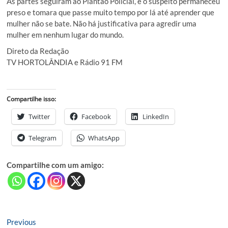
As partes seguiram ao Plantão Policial, e o suspeito permaneceu
preso e tomara que passe muito tempo por lá até aprender que
mulher não se bate. Não há justificativa para agredir uma
mulher em nenhum lugar do mundo.
Direto da Redação
TV HORTOLÂNDIA e Rádio 91 FM
Compartilhe isso:
Twitter
Facebook
LinkedIn
Telegram
WhatsApp
Compartilhe com um amigo:
Navegação
Previous
Previous