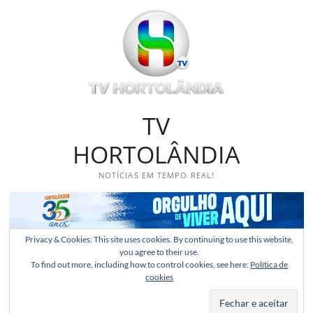
Skip
to
content
TV
HORTOLÂNDIA
NOTÍCIAS EM TEMPO REAL!
Privacy & Cookies: This site uses cookies. By continuing to use this website,
you agree to their use.
To find out more, including how to control cookies, see here:
Política de
cookies