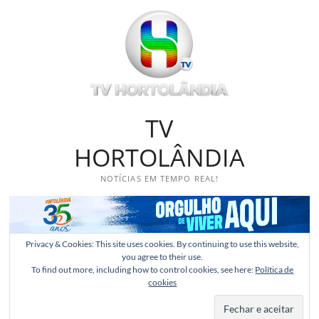
Skip
to
content
TV
HORTOLÂNDIA
NOTÍCIAS EM TEMPO REAL!
Privacy & Cookies: This site uses cookies. By continuing to use this website,
you agree to their use.
To find out more, including how to control cookies, see here:
Política de
cookies