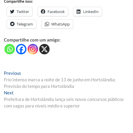
Compartilhe isso:
Twitter
Facebook
LinkedIn
Telegram
WhatsApp
Compartilhe com um amigo:
Navegação
Previous
Previous
post:
Frio intenso marca a noite de 13 de junho em Hortolândia;
de
Previsão do tempo para Hortolândia
Post
Next
Next
post:
Prefeitura de Hortolândia lança seis novos concursos públicos
com vagas para níveis médio e superior