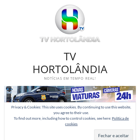
Skip
to
content
TV
HORTOLÂNDIA
NOTÍCIAS EM TEMPO REAL!
Privacy & Cookies: This site uses cookies. By continuing to use this website,
you agree to their use.
To find out more, including how to control cookies, see here:
Política de
cookies