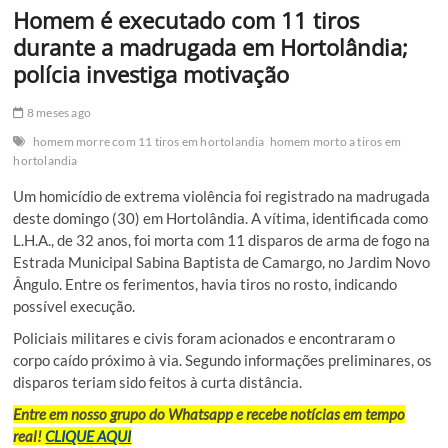
Homem é executado com 11 tiros
durante a madrugada em Hortolândia;
polícia investiga motivação
8 meses ago
homem morre com 11 tiros em hortolandia
homem morto a tiros em
hortolandia
Um homicídio de extrema violência foi registrado na madrugada
deste domingo (30) em Hortolândia. A vítima, identificada como
L.H.A., de 32 anos, foi morta com 11 disparos de arma de fogo na
Estrada Municipal Sabina Baptista de Camargo, no Jardim Novo
Ângulo. Entre os ferimentos, havia tiros no rosto, indicando
possível execução.
Policiais militares e civis foram acionados e encontraram o
corpo caído próximo à via. Segundo informações preliminares, os
disparos teriam sido feitos à curta distância.
Entre em nosso grupo do Whatsapp e recebe notícias em tempo
real!
CLIQUE AQUI