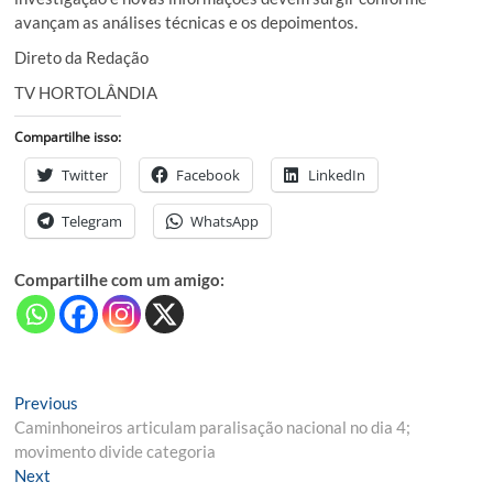
avançam as análises técnicas e os depoimentos.
Direto da Redação
TV HORTOLÂNDIA
Compartilhe isso:
Twitter
Facebook
LinkedIn
Telegram
WhatsApp
Compartilhe com um amigo:
Navegação
Previous
Previous
post:
Caminhoneiros articulam paralisação nacional no dia 4;
de
movimento divide categoria
Post
Next
Next