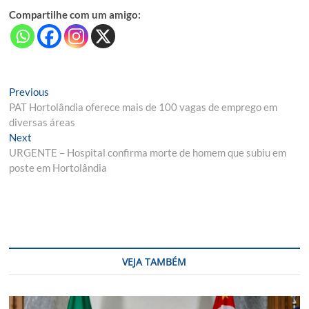
Compartilhe com um amigo:
Navegação
Previous
Previous
post:
PAT Hortolândia oferece mais de 100 vagas de emprego em
de
diversas áreas
Post
Next
Next
post:
URGENTE – Hospital confirma morte de homem que subiu em
poste em Hortolândia
VEJA TAMBÉM