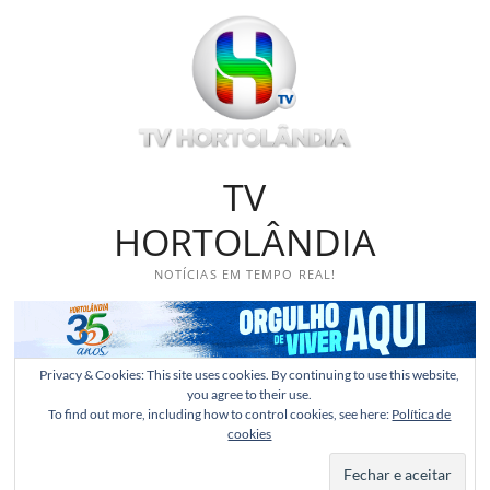
Skip
to
content
TV
HORTOLÂNDIA
NOTÍCIAS EM TEMPO REAL!
Privacy & Cookies: This site uses cookies. By continuing to use this website,
you agree to their use.
To find out more, including how to control cookies, see here:
Política de
cookies