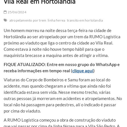
Vila Real em Hortolândia
25/06/2024
atropelamento por trem
linha ferrea
transito em hortolandia
Um homem morreu na noite dessa terça-feira na cidade de
Hortolândia ao ser atropelado por um trem da RUMO Logística
próximo ao viaduto que liga o centro da cidade ao Vila Real.
Como estava à noite não houve tempo hábil para que o
maquinista brecasse a maquina antes de atingir a vitima.
FIQUE ATUALIZADO: Entre em nosso grupo do WhatsApp e
receba informações em tempo real (
clique aqui
)
Viaturas do Corpo de Bombeiros e Samu foram ao local do
acidente, mas quando chegaram a vítima que ainda não foi
identificada estava sem vida. Nesse mesmo trecho, várias
outras pessoas já morreram em acidentes e atropelamentos. No
local não há passagem para pedestres, alí o indicado é passar
por cima do viaduto.
A RUMO Logística começou a obra de construção do viaduto
que vai passar por cima da linha férrea para a Vila São Pedro. A