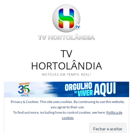
Skip
to
content
TV
HORTOLÂNDIA
NOTÍCIAS EM TEMPO REAL!
Privacy & Cookies: This site uses cookies. By continuing to use this website,
you agree to their use.
To find out more, including how to control cookies, see here:
Política de
cookies