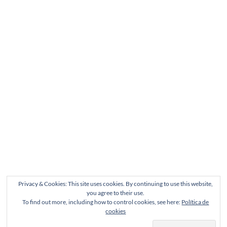
Privacy & Cookies: This site uses cookies. By continuing to use this website,
you agree to their use.
To find out more, including how to control cookies, see here:
Política de
cookies