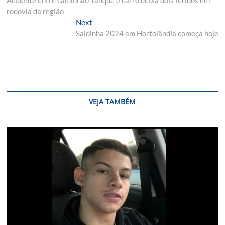
de
rodovia da região
Post
Next
Next
post:
Saidinha 2024 em Hortolândia começa hoje
VEJA TAMBÉM