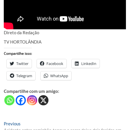
Direto da Redação
TV HORTOLÂNDIA
Compartilhe isso:
Twitter
Facebook
LinkedIn
Telegram
WhatsApp
Compartilhe com um amigo:
Navegação
Previous
Previous
post:
Acidente entre caminhão-tanque e carro deixa dois feridos em