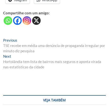
Compartilhe com um amigo:
Navegação
Previous
Previous
post:
TSE recebe em média uma denúncia de propaganda irregular por
de
minuto diz pesquisa
Post
Next
Next
post:
Hortolândia tem lista de bairros mais seguros e aponta virada
nas estatísticas da cidade
VEJA TAMBÉM