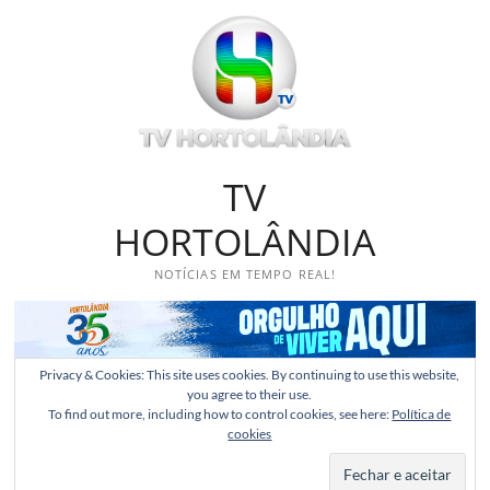
Skip
to
content
TV
HORTOLÂNDIA
NOTÍCIAS EM TEMPO REAL!
Privacy & Cookies: This site uses cookies. By continuing to use this website,
you agree to their use.
To find out more, including how to control cookies, see here:
Política de
cookies