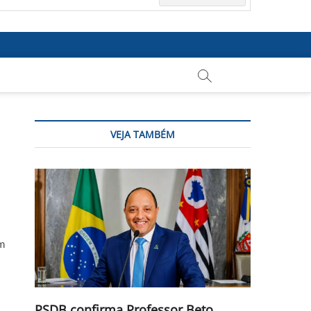
VEJA TAMBÉM
em
PSDB confirma Professor Beto