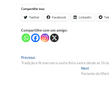
Compartilhe isso:
Twitter
Facebook
LinkedIn
Te
Compartilhe com um amigo:
Navegação
Previous
Previous
post:
Tradição e fé marcam a sexta feira santa desde as 5h 
de
Next
Next
Post
post:
Paciente do Mário