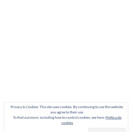
Privacy & Cookies: This site uses cookies. By continuing to use this website,
you agree to their use.
To find out more, including how to control cookies, see here:
Política de
cookies