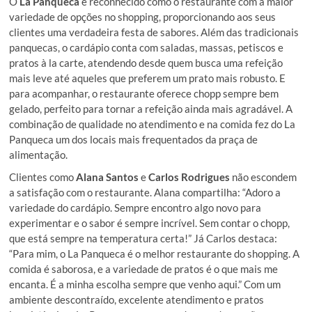
O
La Panqueca
é reconhecido como o restaurante com a maior
variedade de opções no shopping, proporcionando aos seus
clientes uma verdadeira festa de sabores. Além das tradicionais
panquecas, o cardápio conta com saladas, massas, petiscos e
pratos à la carte, atendendo desde quem busca uma refeição
mais leve até aqueles que preferem um prato mais robusto. E
para acompanhar, o restaurante oferece chopp sempre bem
gelado, perfeito para tornar a refeição ainda mais agradável. A
combinação de qualidade no atendimento e na comida fez do La
Panqueca um dos locais mais frequentados da praça de
alimentação.
Clientes como
Alana Santos
e
Carlos Rodrigues
não escondem
a satisfação com o restaurante. Alana compartilha: “Adoro a
variedade do cardápio. Sempre encontro algo novo para
experimentar e o sabor é sempre incrível. Sem contar o chopp,
que está sempre na temperatura certa!” Já Carlos destaca:
“Para mim, o La Panqueca é o melhor restaurante do shopping. A
comida é saborosa, e a variedade de pratos é o que mais me
encanta. É a minha escolha sempre que venho aqui.” Com um
ambiente descontraído, excelente atendimento e pratos