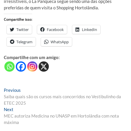
irresistíveis, o La Panqueca segue sendo uma das opções
preferidas de quem visita o Shopping Hortolândia.
Compartilhe isso:
Twitter
Facebook
LinkedIn
Telegram
WhatsApp
Compartilhe com um amigo:
Navegação
Previous
Previous
post:
Saiba quais são os cursos mais concorridos no Vestibulinho da
de
ETEC 2025
Post
Next
Next
post:
MEC autoriza Medicina no UNASP em Hortolândia com nota
máxima