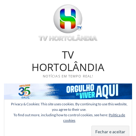
Skip
to
content
TV
HORTOLÂNDIA
NOTÍCIAS EM TEMPO REAL!
Privacy & Cookies: This site uses cookies. By continuing to use this website,
you agree to their use.
To find out more, including how to control cookies, see here:
Política de
cookies