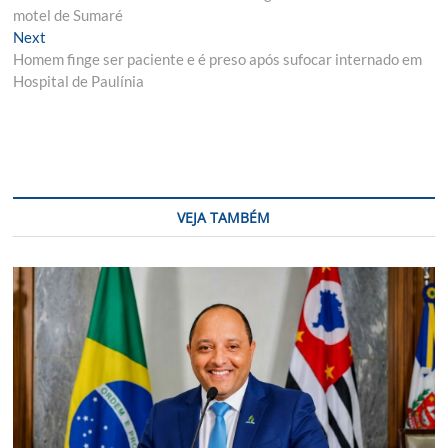
de
motel de Sumaré
Post
Next
Next
post:
Homem finge ser paciente e é preso após sufocar internado em
Hospital de Paulínia
VEJA TAMBÉM