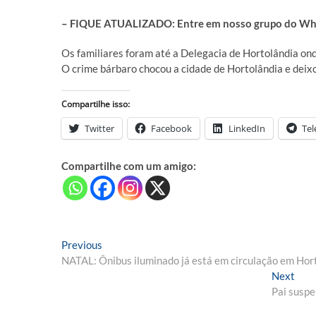
– FIQUE ATUALIZADO: Entre em nosso grupo do What
Os familiares foram até a Delegacia de Hortolândia ond
O crime bárbaro chocou a cidade de Hortolândia e dei
Compartilhe isso:
Twitter
Facebook
LinkedIn
Te
Compartilhe com um amigo:
Navegação
Previous
Previous
post:
NATAL: Ônibus iluminado já está em circulação em Hor
de
Nex
Next
Post
post
Pai suspe