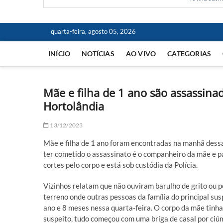
quarta-feira, agosto 05, 2026
INÍCIO
NOTÍCIAS
AO VIVO
CATEGORIAS
Mãe e filha de 1 ano são assassin
Hortolândia
13/12/2023
Mãe e filha de 1 ano foram encontradas na manhã dessa 
ter cometido o assassinato é o companheiro da mãe e pa
cortes pelo corpo e está sob custódia da Polícia.
Vizinhos relatam que não ouviram barulho de grito ou 
terreno onde outras pessoas da família do principal susp
ano e 8 meses nessa quarta-feira. O corpo da mãe tinha
suspeito, tudo começou com uma briga de casal por ciú