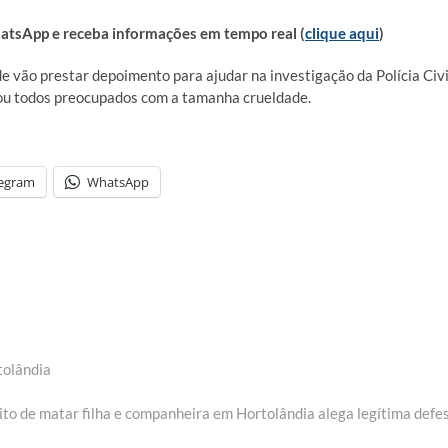
sApp e receba informações em tempo real (
clique aqui
)
e vão prestar depoimento para ajudar na investigação da Polícia Civi
xou todos preocupados com a tamanha crueldade.
legram
WhatsApp
tolândia
t
:
ito de matar filha e companheira em Hortolândia alega legítima defe