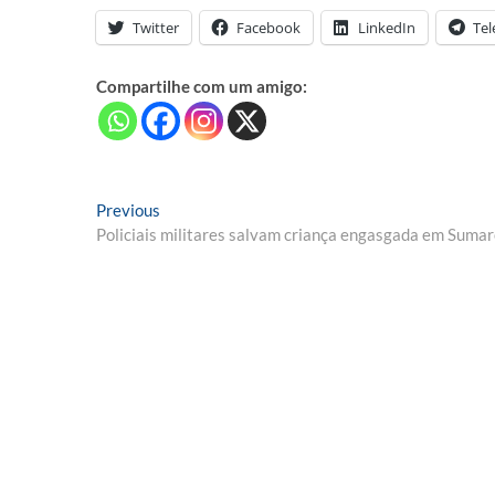
Twitter
Facebook
LinkedIn
Te
Compartilhe com um amigo:
Navegação
Previous
Previous
post:
Policiais militares salvam criança engasgada em Suma
de
Post