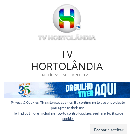
Skip
to
content
TV
HORTOLÂNDIA
NOTÍCIAS EM TEMPO REAL!
Privacy & Cookies: This site uses cookies. By continuing to use this website,
you agree to their use.
To find out more, including how to control cookies, see here:
Política de
cookies