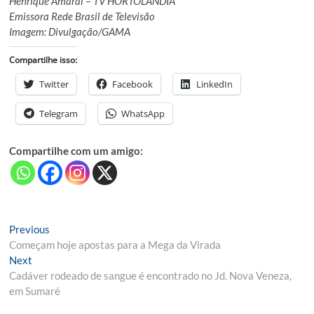
Henrique Amaral – TV HORTOLÂNDIA
Emissora Rede Brasil de Televisão
Imagem: Divulgação/GAMA
Compartilhe isso:
Twitter
Facebook
LinkedIn
Telegram
WhatsApp
Compartilhe com um amigo:
Navegação
Previous
Previous
post:
Começam hoje apostas para a Mega da Virada
de
Next
Next
Post
post:
Cadáver rodeado de sangue é encontrado no Jd. Nova Veneza,
em Sumaré