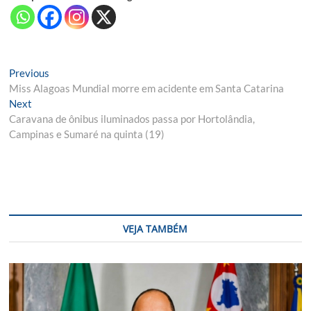
Navegação
Previous
Previous
post:
Miss Alagoas Mundial morre em acidente em Santa Catarina
de
Next
Next
Post
post:
Caravana de ônibus iluminados passa por Hortolândia,
Campinas e Sumaré na quinta (19)
VEJA TAMBÉM