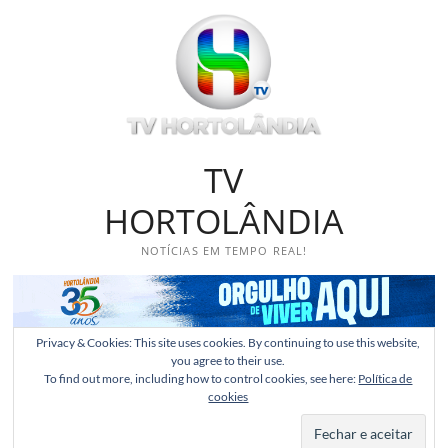
Skip
to
content
TV
HORTOLÂNDIA
NOTÍCIAS EM TEMPO REAL!
Privacy & Cookies: This site uses cookies. By continuing to use this website,
you agree to their use.
To find out more, including how to control cookies, see here:
Política de
cookies