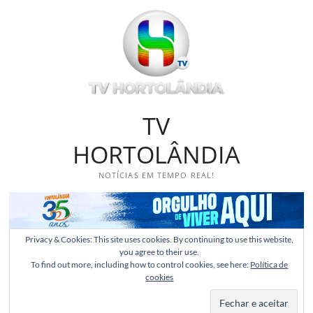
Skip
to
content
TV
HORTOLÂNDIA
NOTÍCIAS EM TEMPO REAL!
Privacy & Cookies: This site uses cookies. By continuing to use this website,
you agree to their use.
To find out more, including how to control cookies, see here:
Política de
cookies