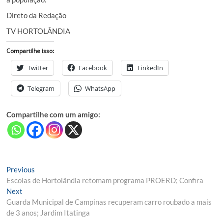
Direto da Redação
TV HORTOLÂNDIA
Compartilhe isso:
Twitter
Facebook
LinkedIn
Telegram
WhatsApp
Compartilhe com um amigo:
Navegação
Previous
Previous
post:
Escolas de Hortolândia retomam programa PROERD; Confira
de
Next
Next
Post
post:
Guarda Municipal de Campinas recuperam carro roubado a mais
de 3 anos; Jardim Itatinga