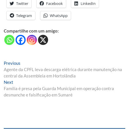
Twitter
Facebook
LinkedIn
Telegram
WhatsApp
Compartilhe com um amigo:
Navegação
Previous
Previous
post:
Agente da CPFL leva descarga elétrica durante manutenção na
de
central da Assembleia em Hortolândia
Post
Next
Next
post:
Família é presa pela Guarda Municipal em operação contra
desmanche e falsificação em Sumaré