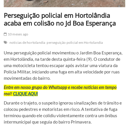
Perseguição policial em Hortolândia
acaba em colisão no Jd Boa Esperança
10 meses ago
noticias de hortolandia
perseguição policial em Hortolandia
Uma perseguição policial movimentou o Jardim Boa Esperança,
em Hortolândia, na tarde desta quinta-feira (9). O condutor de
uma motocicleta tentou escapar após avistar uma viatura da
Polícia Militar, iniciando uma fuga em alta velocidade por ruas
movimentadas do bairro.
Entre em nosso grupo do Whatsapp e recebe notícias em tempo
real!
CLIQUE AQUI
Durante o trajeto, o suspeito ignorou sinalizações de trânsito e
colocou pedestres e motoristas em risco. A tentativa de fuga
terminou quando ele colidiu violentamente contra um ônibus
intermunicipal que seguia do bairro Primavera.