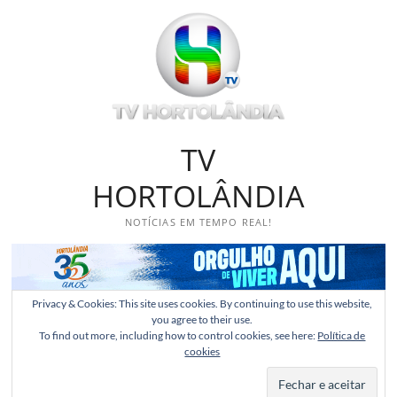
Skip
to
content
TV
HORTOLÂNDIA
NOTÍCIAS EM TEMPO REAL!
Privacy & Cookies: This site uses cookies. By continuing to use this website,
you agree to their use.
To find out more, including how to control cookies, see here:
Política de
cookies