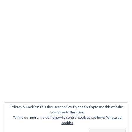
Privacy & Cookies: This site uses cookies. By continuing to use this website,
you agree to their use.
To find out more, including how to control cookies, see here:
Política de
cookies