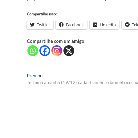
Compartilhe isso:
Twitter
Facebook
LinkedIn
Te
Compartilhe com um amigo:
Navegação
Previous
Previous
post:
Termina amanhã (19/12) cadastramento biométrico, mai
de
Post