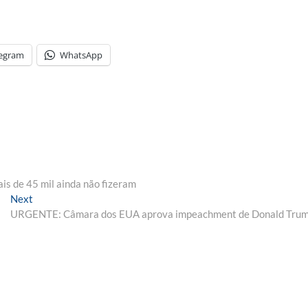
legram
WhatsApp
s de 45 mil ainda não fizeram
Next
Next
post:
URGENTE: Câmara dos EUA aprova impeachment de Donald Tru