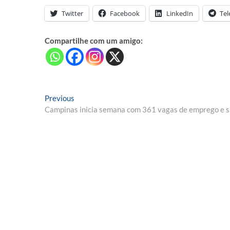
Twitter
Facebook
LinkedIn
Te
Compartilhe com um amigo:
Navegação
Previous
Previous
post:
Campinas inicia semana com 361 vagas de emprego e sa
de
Post