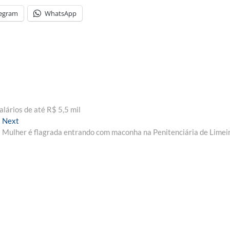
legram
WhatsApp
lários de até R$ 5,5 mil
Next
Next
post:
Mulher é flagrada entrando com maconha na Penitenciária de Limei