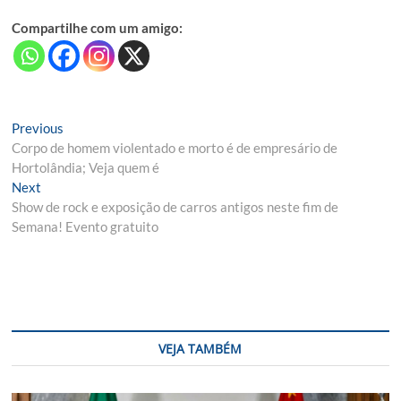
Compartilhe com um amigo:
Navegação
Previous
Previous
post:
Corpo de homem violentado e morto é de empresário de
de
Hortolândia; Veja quem é
Post
Next
Next
post:
Show de rock e exposição de carros antigos neste fim de
Semana! Evento gratuito
VEJA TAMBÉM