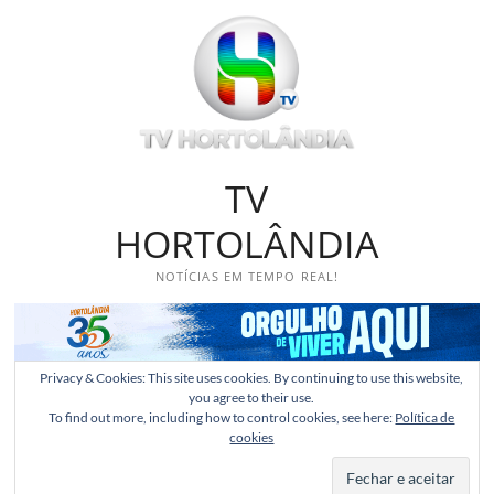
Skip
to
content
TV
HORTOLÂNDIA
NOTÍCIAS EM TEMPO REAL!
Privacy & Cookies: This site uses cookies. By continuing to use this website,
you agree to their use.
To find out more, including how to control cookies, see here:
Política de
cookies