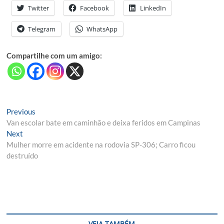
Twitter
Facebook
LinkedIn
Telegram
WhatsApp
Compartilhe com um amigo:
Navegação
Previous
Previous
post:
Van escolar bate em caminhão e deixa feridos em Campinas
de
Next
Next
Post
post:
Mulher morre em acidente na rodovia SP-306; Carro ficou
destruído
VEJA TAMBÉM