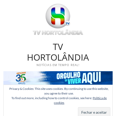
Skip
to
content
TV
HORTOLÂNDIA
NOTÍCIAS EM TEMPO REAL!
Privacy & Cookies: This site uses cookies. By continuing to use this website,
you agree to their use.
To find out more, including how to control cookies, see here:
Política de
cookies